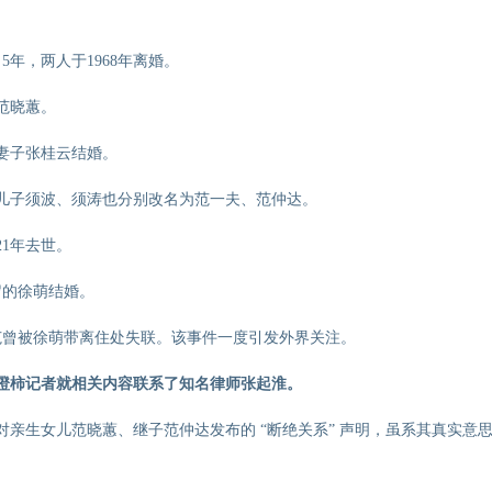
年，两人于1968年离婚。
范晓蕙。
任妻子张桂云结婚。
儿子须波、须涛也分别改名为范一夫、范仲达。
21年去世。
5岁的徐萌结婚。
亲范曾被徐萌带离住处失联。该事件一度引发外界关注。
橙柿记者就相关内容联系了知名律师张起淮。
亲生女儿范晓蕙、继子范仲达发布的 “断绝关系” 声明，虽系其真实意