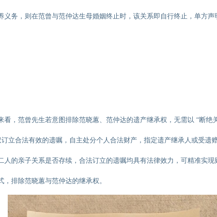
养义务，则在范曾与范仲达生母婚姻终止时，该关系即自行终止，单方声
看，范曾先生若意图排除范晓蕙、范仲达的遗产继承权，无需以 “断绝关
人有权订立合法有效的遗嘱，自主处分个人合法财产，指定遗产继承人或受遗
二人的亲子关系是否存续，合法订立的遗嘱均具有法律效力，可精准实现
式，排除范晓蕙与范仲达的继承权。