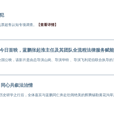
犯
机票超售认知专项调查。
【查看详情】
今日首映，蓝鹏张起淮主任及其团队全流程法律服务赋能
月24日全国公映，该影片是由总导演山岗、导演华特 、导演飞利尼伯联合执导
，同心共叙法治情
色历史研学之行后，全体嘉宾与蓝鹏同仁奔赴壮阔绝美的辉腾锡勒黄花沟