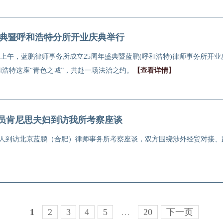
盛典暨呼和浩特分所开业庆典举行
19日上午，蓝鹏律师事务所成立25周年盛典暨蓝鹏(呼和浩特)律师事务所
浩特这座“青色之城”，共赴一场法治之约。
【查看详情】
议员肯尼思夫妇到访我所考察座谈
夫人到访北京蓝鹏（合肥）律师事务所考察座谈，双方围绕涉外经贸对接
1
2
3
4
5
…
20
下一页