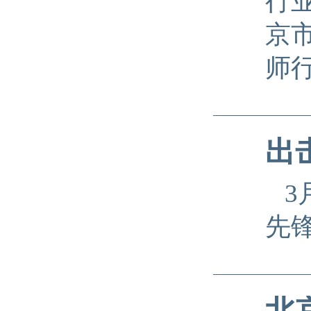
行
京
师
出
3
先
北