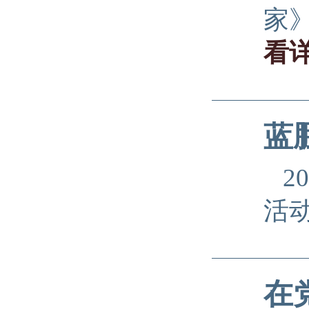
家
看
蓝
2
活
在