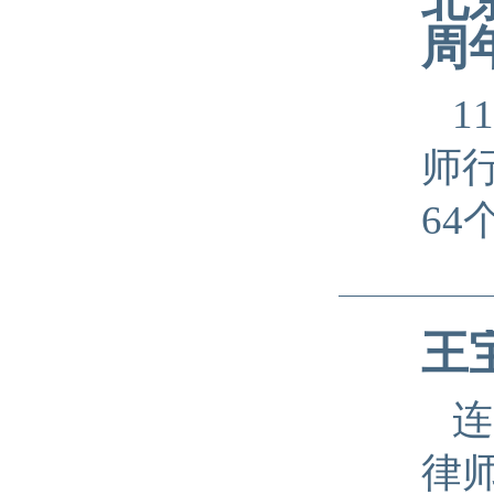
周
1
师
6
王
连
律