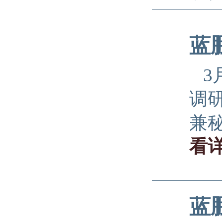
蓝
3
调
兼
看
蓝