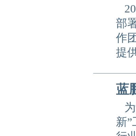
2
部
作
提
蓝
为
新