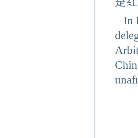
是红
In 
dele
Arbit
Chin
unafr