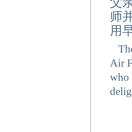
父
师
用
The
Air F
who 
deli