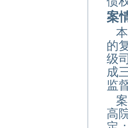
债
案
本
的
级
成
监
案
高
定