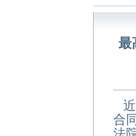
最
近
合
法