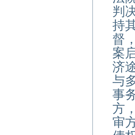
判
持
督
案
济
与
事
方
审