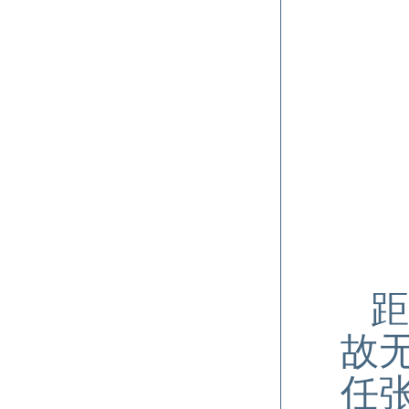
距
故
任