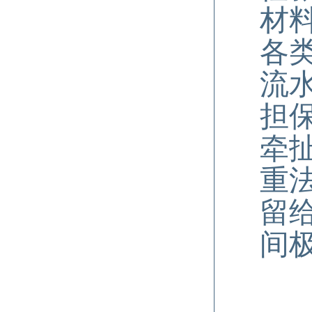
材
各
流
担
牵
重
留
间