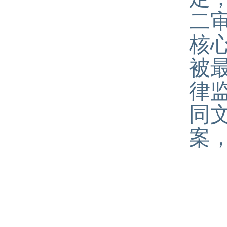
二
核
被
律
同
案