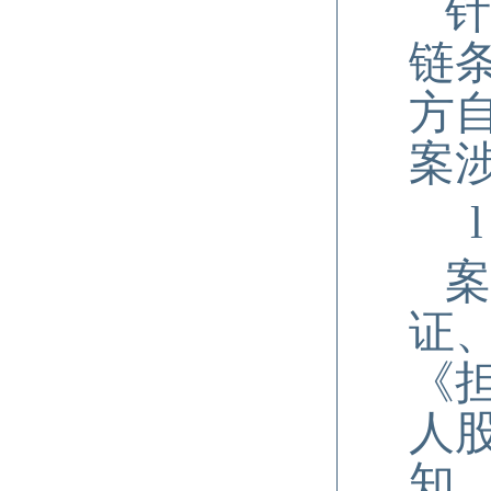
针
链
方
案
l
案
证
《
人
知