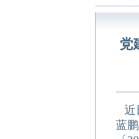
党
近
蓝鹏