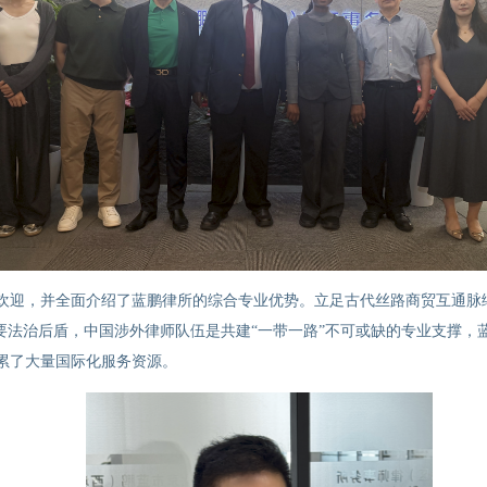
欢迎，并全面介绍了蓝鹏律所的综合专业优势。立足古代丝路商贸互通脉
要法治后盾，中国涉外律师队伍是共建
“
一带一路
”
不可或缺的专业支撑，
累了大量国际化服务资源。