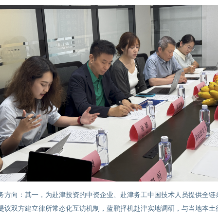
务方向：其一，为赴津投资的中资企业、赴津务工中国技术人员提供全链
提议双方建立律所常态化互访机制，蓝鹏择机赴津实地调研，与当地本土