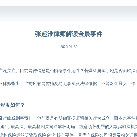
张起淮律师解读金晨事件
2026-01-30
广泛关注。目前网传信息是否能给事件定性？若爆料属实，她是否面临法
张律师指出，当前所有网传猜测均无事实及法律依据，不能对金晨女士作
重程度如何？
及行政或刑事责任，但前提是有明确证据证明相关行为成立，而本此事件
逃跑”，最高法、最高检相关司法解释明确，故意顶替犯罪的人欺骗司法机
、虚构保险标的等骗取保险金”的核心要件，且需有保险公司报案及相关证