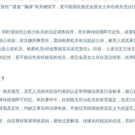
顶包”“逃逸”“骗保”等关键情节，更不能据此推定金晨女士存在相关违法
？
则，同时需依托公权力机关的法定调查程序，而非网传猜测即可定性。就肇
核心依据，若涉嫌刑事责任，需由检察机关依法提起公诉，被害人或其家
)及公安机关、检察机关(经侦查核实后追究责任)。目前，上述法定主张
的定性，更不能仅凭未经核实的传言，推定金晨女士存在违法情形，此举
性？
》相关规范，演艺人员相关职业约束的认定有明确法律及行业标准，核心是
网传猜测即可判定。本此事件中，目前既无司法机关的有罪裁定，也无行
猜测及定性，均缺乏事实和法律依据，不能仅凭猜测就将其定义为劣迹艺
非，但应秉持客观审慎原则，避免过度解读、传播未经核实的信息，否则