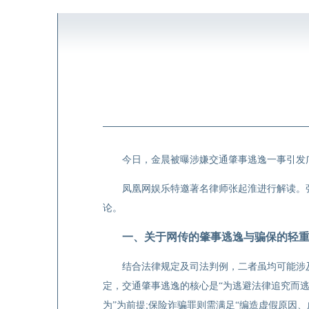
今日，金晨被曝涉嫌交通肇事逃逸一事引发
凤凰网娱乐特邀著名律师张起淮进行解读。
论。
一、关于网传的肇事逃逸与骗保的轻
结合法律规定及司法判例，二者虽均可能涉
定，交通肇事逃逸的核心是“为逃避法律追究而
为”为前提;保险诈骗罪则需满足“编造虚假原因