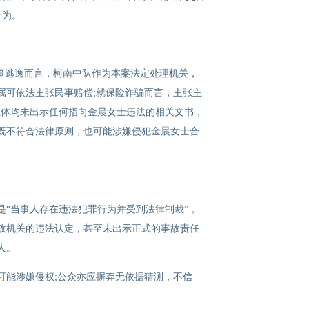
行为。
事逃逸而言，柯南中队作为本案法定处理机关，
属可依法主张民事赔偿;就保险诈骗而言，主张主
主体均未出示任何指向金晨女士违法的相关文书，
既不符合法律原则，也可能涉嫌侵犯金晨女士合
“当事人存在违法犯罪行为并受到法律制裁”，
政机关的违法认定，甚至未出示正式的事故责任
人。
可能涉嫌侵权;公众亦应摒弃无依据猜测，不信