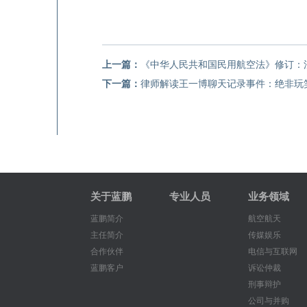
上一篇：
《中华人民共和国民用航空法》修订：
下一篇：
律师解读王一博聊天记录事件：绝非玩笑
关于蓝鹏
专业人员
业务领域
蓝鹏简介
航空航天
主任简介
传媒娱乐
合作伙伴
电信与互联网
蓝鹏客户
诉讼仲裁
刑事辩护
公司与并购