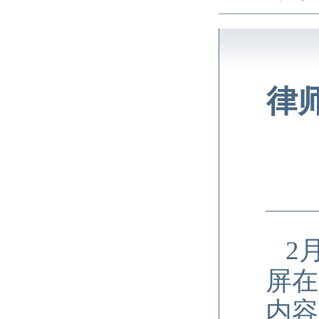
律
2
屏在
内容