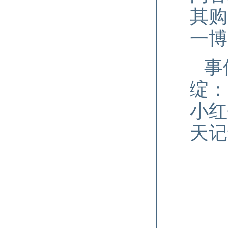
其购
一博
事
绽：
小红
天记